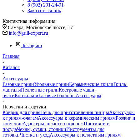
8 (902) 291-24-91
Заказать звонок
Контактная информация
Самара, Московское шоссе, 17
info@grill-expert.ru
Instagram
Главная
-
Каталог
-
Аксессуары
Газовые грили
Угольные грили
Керамические грили
Гриль-
мангалы
Пеллетные грили
Костровые чаши,
очаги
Коптильни
Газовые баллоны
Аксессуары
-
Перчатки и фартуки
Коврик для гриля
Печь для приготовления пиццы
Аксессуары
к грилям-очагам
Аксессуары к керамическим грилям
Розжиг и
копчение
Адаптеры, шланги и крепеж
Противни и
посуда
Чехлы, сумки, столики
Инструменты для
готовки
Чистка и уход
Аксессуары к пеллетным грилям