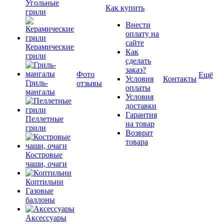
Угольные
Как купить
грили
Внести
оплату на
сайте
Керамические
Как
грили
сделать
заказ?
Фото
Ещё
Условия
Контакты
Гриль-
отзывы
оплаты
мангалы
Условия
доставки
Гарантия
Пеллетные
на товар
грили
Возврат
товара
Костровые
чаши, очаги
Коптильни
Газовые
баллоны
Аксессуары