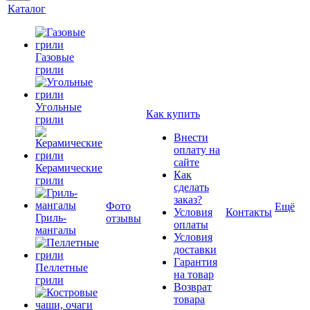
Каталог
Газовые
грили
Угольные
Как купить
грили
Внести
оплату на
сайте
Керамические
Как
грили
сделать
заказ?
Фото
Ещё
Условия
Контакты
Гриль-
отзывы
оплаты
мангалы
Условия
доставки
Гарантия
Пеллетные
на товар
грили
Возврат
товара