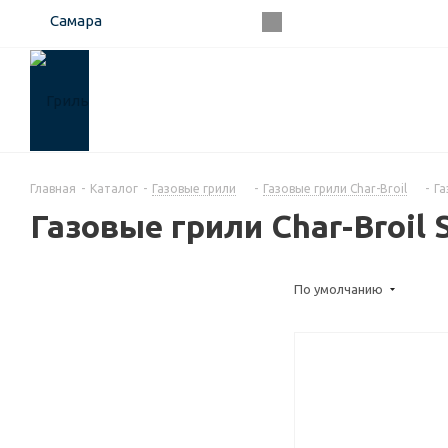
Самара
Главная
-
Каталог
-
Газовые грили
-
Газовые грили Char-Broil
-
Га
Газовые грили Char-Broil S
По умолчанию